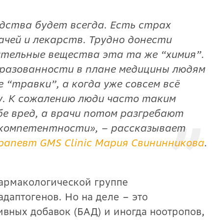
дства будет всегда. Есть страх
ачей и лекарств. Трудно донести
ительные вещества эта та же “химия”.
разованности в плане медицины людям
 “травки”, а когда уже совсем всё
у. К сожалению люди часто таким
бе вред, а врачи потом разгребают
екомпетентности», – рассказывает
рапевт GMS Clinic Мария Свининникова
.
фармакологической группе
даптогенов. Но на деле – это
вных добавок (БАД) и иногда ноотропов,