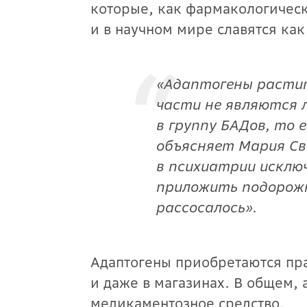
которые, как фармакологическ
и в научном мире славятся ка
«
Адаптогены растит
части не являются 
в группу БАДов, то 
объясняет Мария Св
в психиатрии исключ
приложить подорожн
рассосалось
».
Адаптогены приобретаются пра
и даже в магазинах. В общем, 
медикаментозное средство.