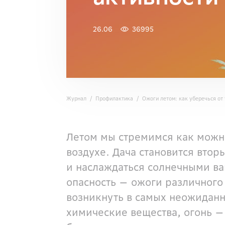
26.06
36995
Журнал
Профилактика
Ожоги летом: как уберечься от
Летом мы стремимся как можн
воздухе. Дача становится втор
и наслаждаться солнечными ва
опасность — ожоги различного
возникнуть в самых неожиданн
химические вещества, огонь —