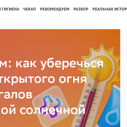
И ГИГИЕНА
ЧЕКАП
РЕКОМЕНДУЕМ
РАЗБОР
РЕАЛЬНАЯ ИСТО
м: как уберечься
ткрытого огня
галов
ой солнечной