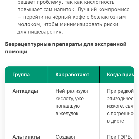
решает проблему, так как кислотность
повышает сам напиток. Лучший компромисс
— перейти на чёрный кофе с безлактозным
молоком, чтобы минимизировать риски
для пищеварения.
Безрецептурные препараты для экстренной
помощи
Группа
Как работают
Когда приме
Антациды
Нейтрализуют
При редкой,
кислоту, уже
эпизодическо
попавшую
изжоге, связ
в желудок
с погрешност
в диете
Альгинаты
Создают
При ГЭРБ,