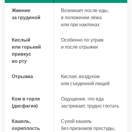
Жжение
Возникает после еды,
за грудиной
в положении лёжа
или при наклонах
Кислый
Особенно по утрам
или горький
и после отрыжки
привкус
во рту
Отрыжка
Кислая, воздухом
или съеденной пищей
Ком в горле
Ощущение, что еда
(дисфагия)
застревает, трудно глотать
Кашель,
Сухой кашель
охриплость
без признаков простуды,