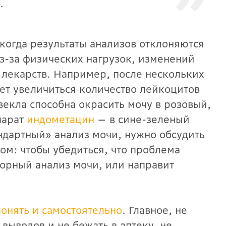
.
 когда результаты анализов отклоняются
из-за физических нагрузок, изменений
лекарств. Например, после нескольких
ет увеличиться количество лейкоцитов
векла способна окрасить мочу в розовый,
парат
индометацин
— в сине-зеленый
андартный» анализ мочи, нужно обсудить
ом: чтобы убедиться, что проблема
торный анализ мочи, или направит
онять и самостоятельно
. Главное, не
 выводов и не бежать в аптеку, не