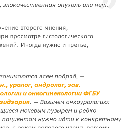
, злокачественная опухоль или нет.
учение второго мнения,
при просмотре гистологического
ений. Иногда нужно и третье,
 занимаются всем подряд,
—
н., уролог, андролог, зав.
ологии и онкогинекологии ФГБУ
зидзария
.
—
Возьмем онкоурологию:
щиеся мочевым пузырем и редко
 пациентам нужно идти к конкретному
ер, с раком полового члена, потому