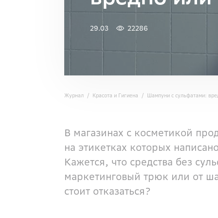
29.03
22286
Журнал
Красота и Гигиена
Шампуни с сульфатами: вре
В магазинах с косметикой про
на этикетках которых написано
Кажется, что средства без сул
маркетинговый трюк или от ша
стоит отказаться?