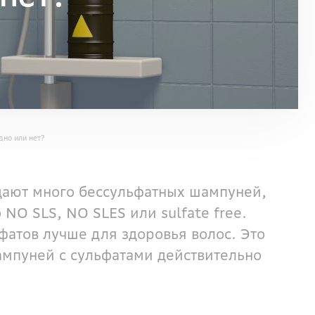
дно или нет?
дают много бессульфатных шампуней,
 NO SLS, NO SLES или sulfate free.
ьфатов лучше для здоровья волос. Это
мпуней с сульфатами действительно