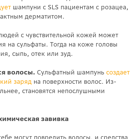
дует
шампуни с SLS пациентам с розацеа,
тактным дерматитом.
людей с чувствительной кожей может
я на сульфаты. Тогда на коже головы
ия, сыпь, отек или зуд.
ся волосы.
Сульфатный шампунь
создает
кий заряд
на поверхности волос. Из-
ильнее, становятся непослушными
химическая завивка
ебе могут повредить волосы, и средства