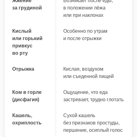
Жжение
Возникает после еды,
за грудиной
в положении лёжа
или при наклонах
Кислый
Особенно по утрам
или горький
и после отрыжки
привкус
во рту
Отрыжка
Кислая, воздухом
или съеденной пищей
Ком в горле
Ощущение, что еда
(дисфагия)
застревает, трудно глотать
Кашель,
Сухой кашель
охриплость
без признаков простуды,
першение, осиплый голос