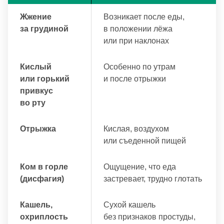
Жжение
Возникает после еды,
за грудиной
в положении лёжа
или при наклонах
Кислый
Особенно по утрам
или горький
и после отрыжки
привкус
во рту
Отрыжка
Кислая, воздухом
или съеденной пищей
Ком в горле
Ощущение, что еда
(дисфагия)
застревает, трудно глотать
Кашель,
Сухой кашель
охриплость
без признаков простуды,