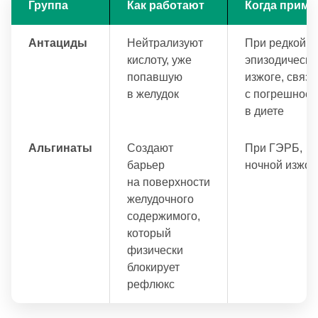
Группа
Как работают
Когда приме
Антациды
Нейтрализуют
При редкой,
кислоту, уже
эпизодическо
попавшую
изжоге, связ
в желудок
с погрешност
в диете
Альгинаты
Создают
При ГЭРБ,
барьер
ночной изжог
на поверхности
желудочного
содержимого,
который
физически
блокирует
рефлюкс