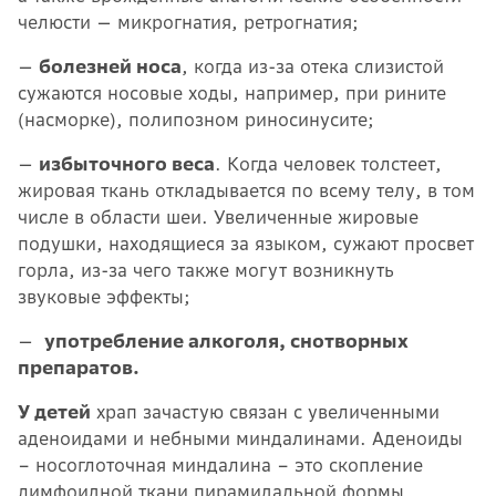
челюсти — микрогнатия, ретрогнатия;
—
болезней носа
, когда из-за отека слизистой
сужаются носовые ходы, например, при рините
(насморке), полипозном риносинусите;
—
избыточного веса
. Когда человек толстеет,
жировая ткань откладывается по всему телу, в том
числе в области шеи. Увеличенные жировые
подушки, находящиеся за языком, сужают просвет
горла, из-за чего также могут возникнуть
звуковые эффекты;
—
употребление алкоголя, снотворных
препаратов.
У детей
храп зачастую связан с увеличенными
аденоидами и небными миндалинами. Аденоиды
– носоглоточная миндалина – это скопление
лимфоидной ткани пирамидальной формы