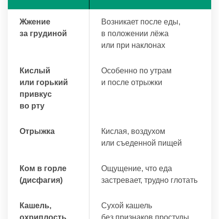
Жжение
Возникает после еды,
за грудиной
в положении лёжа
или при наклонах
Кислый
Особенно по утрам
или горький
и после отрыжки
привкус
во рту
Отрыжка
Кислая, воздухом
или съеденной пищей
Ком в горле
Ощущение, что еда
(дисфагия)
застревает, трудно глотать
Кашель,
Сухой кашель
охриплость
без признаков простуды,