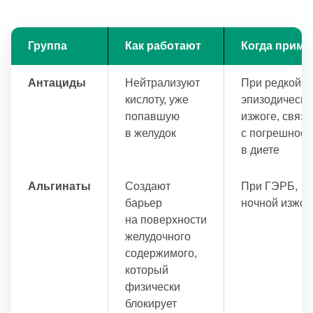
Группа
Как работают
Когда приме
Антациды
Нейтрализуют
При редкой,
кислоту, уже
эпизодическо
попавшую
изжоге, связ
в желудок
с погрешност
в диете
Альгинаты
Создают
При ГЭРБ,
барьер
ночной изжог
на поверхности
желудочного
содержимого,
который
физически
блокирует