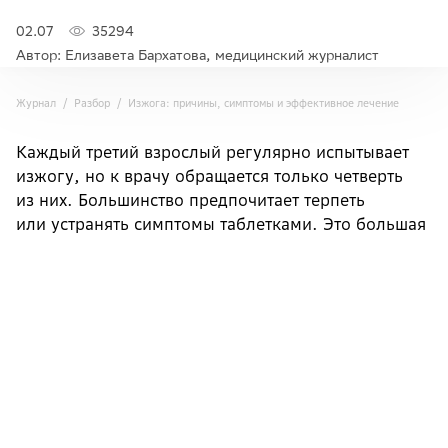
02.07
35294
Автор: Елизавета Бархатова, медицинский журналист
Журнал
Разбор
Изжога: причины, симптомы и эффективное лечение
Каждый третий взрослый регулярно испытывает
изжогу, но к врачу обращается только четверть
из них. Большинство предпочитает терпеть
или устранять симптомы таблетками. Это большая
ошибка. Изжога — сигнал о проблемах
в пищеводе. Если долго игнорировать симптом,
это может привести к серьёзным осложнениям.
Что такое изжога и как она возникает