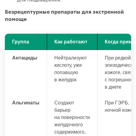
Безрецептурные препараты для экстренной
помощи
Группа
Как работают
Когда приме
Антациды
Нейтрализуют
При редкой,
кислоту, уже
эпизодическо
попавшую
изжоге, связ
в желудок
с погрешност
в диете
Альгинаты
Создают
При ГЭРБ,
барьер
ночной изжог
на поверхности
желудочного
содержимого,