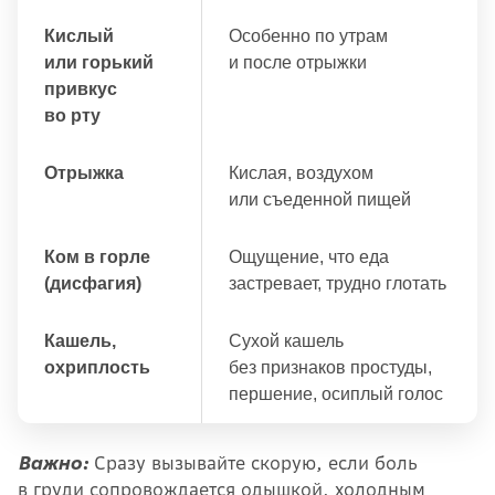
Кислый
Особенно по утрам
или горький
и после отрыжки
привкус
во рту
Отрыжка
Кислая, воздухом
или съеденной пищей
Ком в горле
Ощущение, что еда
(дисфагия)
застревает, трудно глотать
Кашель,
Сухой кашель
охриплость
без признаков простуды,
першение, осиплый голос
Важно:
Сразу вызывайте скорую, если боль
в груди сопровождается одышкой, холодным